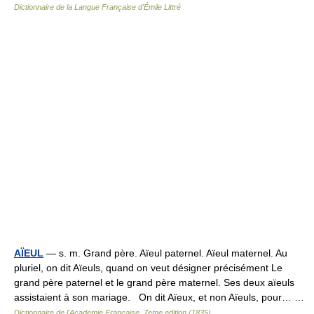
Dictionnaire de la Langue Française d'Émile Littré
AÏEUL
— s. m. Grand père. Aïeul paternel. Aïeul maternel. Au
pluriel, on dit Aïeuls, quand on veut désigner précisément Le
grand père paternel et le grand père maternel. Ses deux aïeuls
assistaient à son mariage. On dit Aïeux, et non Aïeuls, pour… …
Dictionnaire de l'Academie Francaise, 7eme edition (1835)