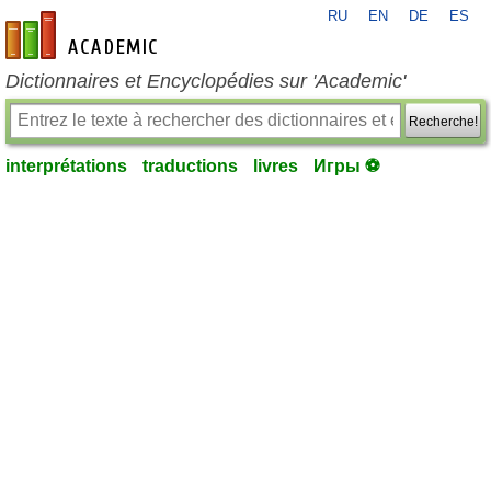
RU
EN
DE
ES
fr-academic.com
Dictionnaires et Encyclopédies sur 'Academic'
Recherche!
interprétations
traductions
livres
Игры ⚽