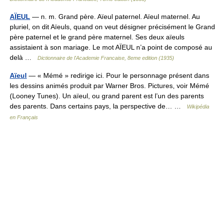
AÏEUL
— n. m. Grand père. Aïeul paternel. Aïeul maternel. Au
pluriel, on dit Aïeuls, quand on veut désigner précisément le Grand
père paternel et le grand père maternel. Ses deux aïeuls
assistaient à son mariage. Le mot AÏEUL n’a point de composé au
delà …
Dictionnaire de l'Academie Francaise, 8eme edition (1935)
Aïeul
— « Mémé » redirige ici. Pour le personnage présent dans
les dessins animés produit par Warner Bros. Pictures, voir Mémé
(Looney Tunes). Un aïeul, ou grand parent est l’un des parents
des parents. Dans certains pays, la perspective de… …
Wikipédia
en Français