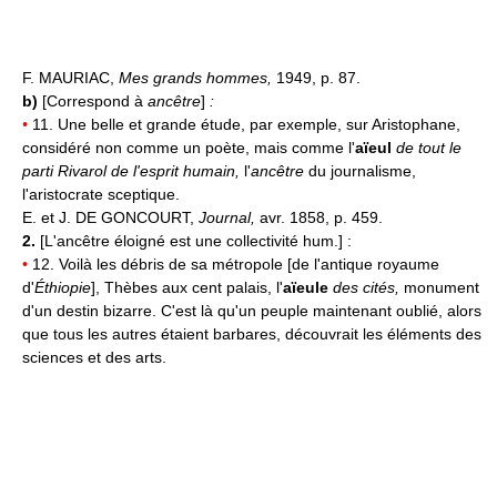
F. MAURIAC,
Mes grands hommes,
1949, p. 87.
b)
[Correspond à
ancêtre
]
:
•
11. Une belle et grande étude, par exemple, sur Aristophane,
considéré non comme un poète, mais comme l'
aïeul
de tout le
parti Rivarol de l'esprit humain,
l'
ancêtre
du journalisme,
l'aristocrate sceptique.
E. et J. DE GONCOURT,
Journal,
avr. 1858, p. 459.
2.
[L'ancêtre éloigné est une collectivité hum.] :
•
12. Voilà les débris de sa métropole [de l'antique royaume
d'
Éthiopie
], Thèbes aux cent palais, l'
aïeule
des cités,
monument
d'un destin bizarre. C'est là qu'un peuple maintenant oublié, alors
que tous les autres étaient barbares, découvrait les éléments des
sciences et des arts.