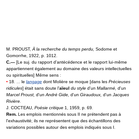
M. PROUST,
À la recherche du temps perdu,
Sodome et
Gomorrhe, 1922, p. 1012.
C.—
[Le suj. du rapport d'antécédence et le rapport lui-même
appartiennent également au domaine des valeurs intellectuelles
ou spirituelles] Même sens :
•
18. ... le
langage
dont Molière se moque [dans les
Précieuses
ridicules
] était sans doute l'
aïeul
du style
d'un
Mallarmé,
d'un
Marcel Proust,
d'un
André Gide,
d'un
Giraudoux,
d'un
Jacques
Rivière.
J. COCTEAU,
Poésie critique
1, 1959, p. 69.
Rem.
Les emplois mentionnés sous II ne prétendent pas à
l'exhaustivité; ils ne représentent que des échantillons des
variations possibles autour des emplois indiqués sous I.