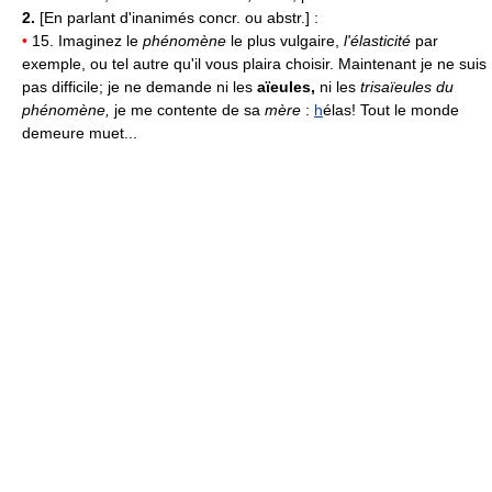
2.
[En parlant d'inanimés concr. ou abstr.] :
•
15. Imaginez le
phénomène
le plus vulgaire,
l'élasticité
par
exemple, ou tel autre qu'il vous plaira choisir. Maintenant je ne suis
pas difficile; je ne demande ni les
aïeules,
ni les
trisaïeules du
phénomène,
je me contente de sa
mère
:
h
élas! Tout le monde
demeure muet...