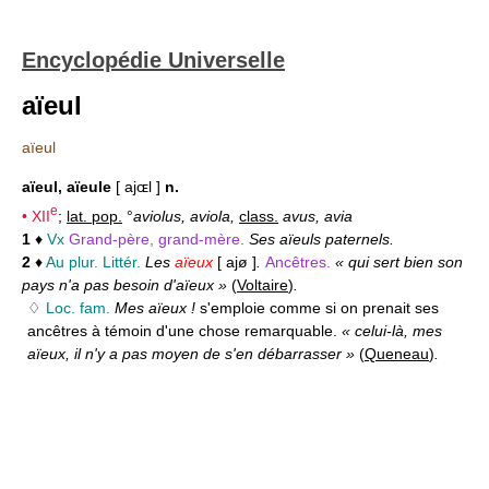
Encyclopédie Universelle
aïeul
aïeul
aïeul, aïeule
[ ajɶl ]
n.
e
•
XII
;
lat. pop.
°
aviolus, aviola,
class.
avus, avia
1
♦
Vx
Grand-père, grand-mère.
Ses aïeuls paternels.
2
♦
Au plur. Littér.
Les
aïeux
[ ajø ]
.
Ancêtres.
« qui sert bien son
pays n'a pas besoin d'aïeux »
(
Voltaire
)
.
♢
Loc. fam.
Mes aïeux !
s'emploie comme si on prenait ses
ancêtres à témoin d'une chose remarquable.
« celui-là, mes
aïeux, il n'y a pas moyen de s'en débarrasser »
(
Queneau
)
.