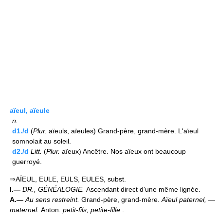
aïeul, aïeule
n.
d1./d
(
Plur.
aïeuls, aïeules) Grand-père, grand-mère. L'aïeul
somnolait au soleil.
d2./d
Litt.
(
Plur.
aïeux) Ancêtre. Nos aïeux ont beaucoup
guerroyé.
⇒AÏEUL, EULE, EULS, EULES, subst.
I.—
DR., GÉNÉALOGIE.
Ascendant direct d'une même lignée.
A.—
Au sens restreint.
Grand-père, grand-mère.
Aïeul paternel, —
maternel.
Anton.
petit-fils, petite-fille
: