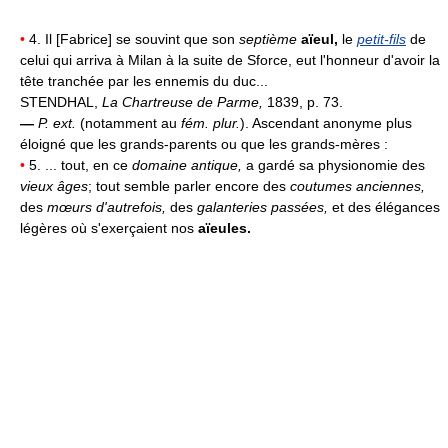
•
4. Il [Fabrice] se souvint que son
septième
aïeul,
le
petit-fils
de
celui qui arriva à Milan à la suite de Sforce, eut l'honneur d'avoir la
tête tranchée par les ennemis du duc...
STENDHAL,
La Chartreuse de Parme,
1839, p. 73.
—
P. ext.
(notamment au
fém. plur.
). Ascendant anonyme plus
éloigné que les grands-parents ou que les grands-mères :
•
5. ... tout, en ce
domaine antique,
a gardé sa physionomie des
vieux âges
; tout semble parler encore des
coutumes anciennes,
des
mœurs d'autrefois,
des
galanteries passées,
et des élégances
légères où s'exerçaient nos
aïeules.