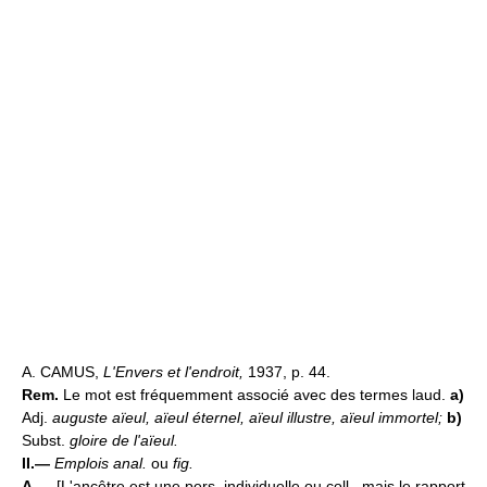
A. CAMUS,
L'Envers et l'endroit,
1937, p. 44.
Rem.
Le mot est fréquemment associé avec des termes laud.
a)
Adj.
auguste aïeul, aïeul éternel, aïeul illustre, aïeul immortel;
b)
Subst.
gloire de l'aïeul.
II.—
Emplois anal.
ou
fig.
A.—
[L'ancêtre est une pers. individuelle ou coll., mais le rapport