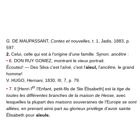
G. DE MAUPASSANT,
Contes et nouvelles,
t. 1, Jadis, 1883, p.
597.
2.
Celui, celle qui est à l'origine d'une famille. Synon.
ancêtre
:
•
6. DON RUY GOMEZ, montrant le vieux portrait.
Écoutez! — Des Silva c'est l'
aîné,
c'est l'
aïeul,
l'
ancêtre,
le grand
homme!
V. HUGO,
Hernani,
1830, III, 7, p. 79.
er
•
7. Il [Henri I
l'Enfant, petit-fils de Ste Élisabeth] est
la tige de
toutes les différentes branches de la maison de Hesse,
avec
lesquelles la plupart des
maisons
souveraines de l'Europe
se sont
alliées,
en prenant ainsi part au glorieux privilège d'avoir sainte
Élisabeth pour
aïeule.