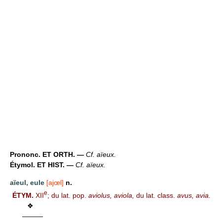
Prononc. ET ORTH. —
Cf. aïeux.
Étymol. ET HIST. —
Cf. aïeux.
aïeul, eule
[ajœl]
n.
e
ÉTYM.
XII
; du lat. pop.
aviolus, aviola,
du lat. class.
avus, avia.
❖
———