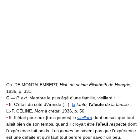
Ch. DE MONTALEMBERT,
Hist. de sainte Élisabeth de Hongrie,
1836, p. 331.
C.—
P. ext.
Membre le plus âgé d'une famille, vieillard :
•
8. C'était du côté d'Armide (...),
la
tante,
l'
aïeule
de la famille...
L.-F. CÉLINE,
Mort à crédit,
1936, p. 50.
•
9. Il était pour eux [trois jeunes] le
vieillard
dont on sait que tout
allait bien de son temps, quand il croyait être l'
aïeul
respecté
dont
l'expérience fait poids. Les
jeunes
ne savent pas que l'expérience
est une défaite et qu'il faut tout perdre pour savoir un peu.