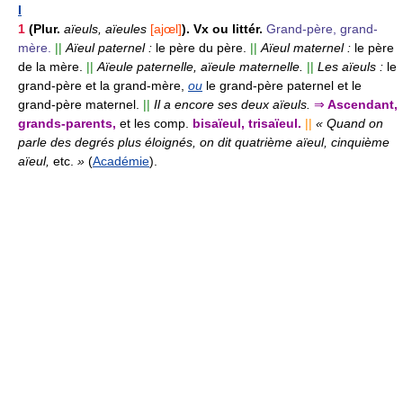
I
1
(Plur.
aïeuls, aïeules
[ajœl]
).
Vx ou littér.
Grand-père, grand-
mère.
||
Aïeul paternel :
le père du père.
||
Aïeul maternel :
le père
de la mère.
||
Aïeule paternelle, aïeule maternelle.
||
Les aïeuls :
le
grand-père et la grand-mère,
ou
le grand-père paternel et le
grand-père maternel.
||
Il a encore ses deux aïeuls.
⇒
Ascendant,
grands-parents,
et les comp.
bisaïeul, trisaïeul.
||
« Quand on
parle des degrés plus éloignés, on dit quatrième aïeul, cinquième
aïeul,
etc.
»
(
Académie
).