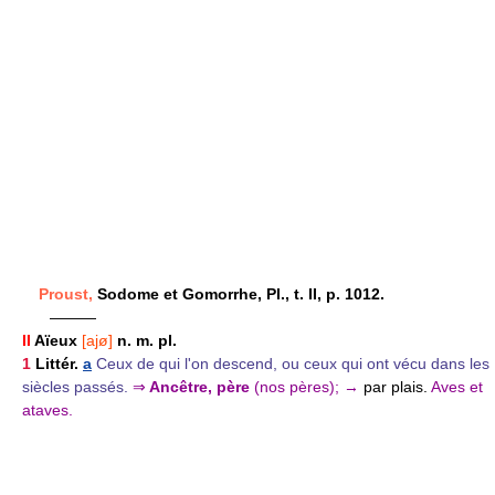
Proust,
Sodome et Gomorrhe, Pl., t. II, p. 1012.
———
II
Aïeux
[ajø]
n. m. pl.
1
Littér.
a
Ceux de qui l'on descend, ou ceux qui ont vécu dans les
siècles passés.
⇒
Ancêtre, père
(nos pères);
→
par plais.
Aves et
ataves.