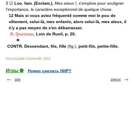
2
☑
Loc. fam. (Exclam.).
Mes aïeux !,
s'emploie pour souligner
l'importance, le caractère exceptionnel de quelque chose.
12
Mais si vous aviez fréquenté comme moi le pou de
vêtement, celui-là, mes enfants, alors celui-là, mes aïeux, il
n'y a pas moyen de s'en débarrasser.
R. Queneau,
Loin de Rueil, p. 20.
❖
CONTR.
Descendant, fils, fille
(fig.),
petit-fils, petite-fille.
Encyclopédie Universelle
.
2012
.
Игры ⚽
Нужно сделать НИР?
aïe
aïeux