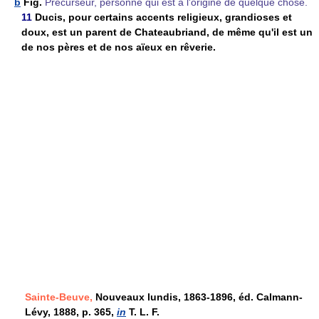
b
Fig.
Précurseur, personne qui est à l'origine de quelque chose.
11
Ducis, pour certains accents religieux, grandioses et
doux, est un parent de Chateaubriand, de même qu'il est un
de nos pères et de nos aïeux en rêverie.
Sainte-Beuve,
Nouveaux lundis, 1863-1896, éd. Calmann-
Lévy, 1888, p. 365,
in
T. L. F.