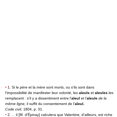
•
1. Si le
père
et la
mère
sont morts, ou s'ils sont dans
l'impossibilité de manifester leur volonté, les
aïeuls
et
aïeules
les
remplacent : s'il y a dissentiment entre l'
aïeul
et l'
aïeule
de la
même ligne,
il suffit du consentement de l'
aïeul.
Code civil,
1804, p. 31.
•
2. ... il [M. d'Épinay] calculera que Valentine, d'ailleurs, est riche