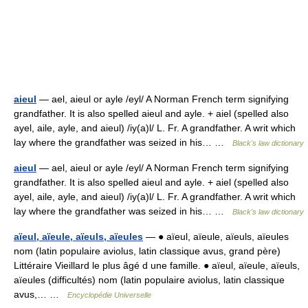
aieul
— ael, aieul or ayle /eyl/ A Norman French term signifying
grandfather. It is also spelled aieul and ayle. + aiel (spelled also
ayel, aile, ayle, and aieul) /iy(a)l/ L. Fr. A grandfather. A writ which
lay where the grandfather was seized in his… …
Black's law dictionary
aieul
— ael, aieul or ayle /eyl/ A Norman French term signifying
grandfather. It is also spelled aieul and ayle. + aiel (spelled also
ayel, aile, ayle, and aieul) /iy(a)l/ L. Fr. A grandfather. A writ which
lay where the grandfather was seized in his… …
Black's law dictionary
aïeul, aïeule, aïeuls, aïeules
— ● aïeul, aïeule, aïeuls, aïeules
nom (latin populaire aviolus, latin classique avus, grand père)
Littéraire Vieillard le plus âgé d une famille. ● aïeul, aïeule, aïeuls,
aïeules (difficultés) nom (latin populaire aviolus, latin classique
avus,… …
Encyclopédie Universelle