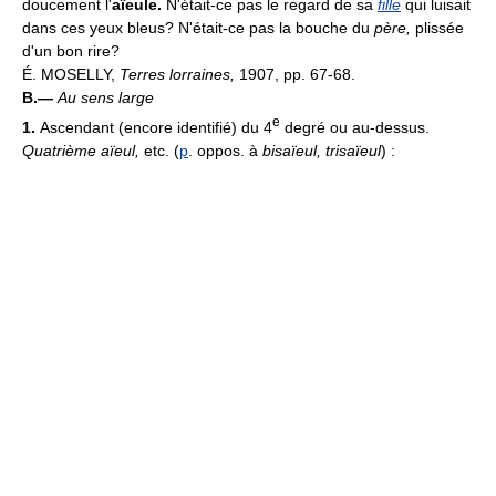
doucement l'
aïeule.
N'était-ce pas le regard de sa
fille
qui luisait
dans ces yeux bleus? N'était-ce pas la bouche du
père,
plissée
d'un bon rire?
É. MOSELLY,
Terres lorraines,
1907, pp. 67-68.
B.—
Au sens large
e
1.
Ascendant (encore identifié) du 4
degré ou au-dessus.
Quatrième aïeul,
etc. (
p
. oppos. à
bisaïeul, trisaïeul
) :