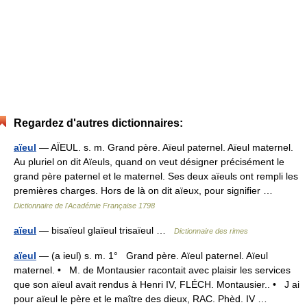
Regardez d'autres dictionnaires:
aïeul
— AÏEUL. s. m. Grand père. Aïeul paternel. Aïeul maternel.
Au pluriel on dit Aïeuls, quand on veut désigner précisément le
grand père paternel et le maternel. Ses deux aïeuls ont rempli les
premières charges. Hors de là on dit aïeux, pour signifier …
Dictionnaire de l'Académie Française 1798
aïeul
— bisaïeul glaïeul trisaïeul …
Dictionnaire des rimes
aïeul
— (a ieul) s. m. 1° Grand père. Aïeul paternel. Aïeul
maternel. • M. de Montausier racontait avec plaisir les services
que son aïeul avait rendus à Henri IV, FLÉCH. Montausier.. • J ai
pour aïeul le père et le maître des dieux, RAC. Phèd. IV …